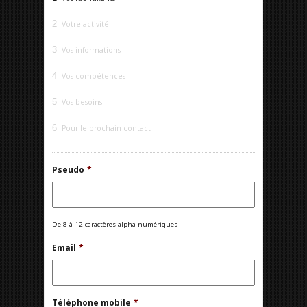
2
Votre activité
3
Vos informations
4
Vos compétences
5
Vos besoins
6
Pour le prochain contact
Pseudo
*
De 8 à 12 caractères alpha-numériques
Email
*
Téléphone mobile
*