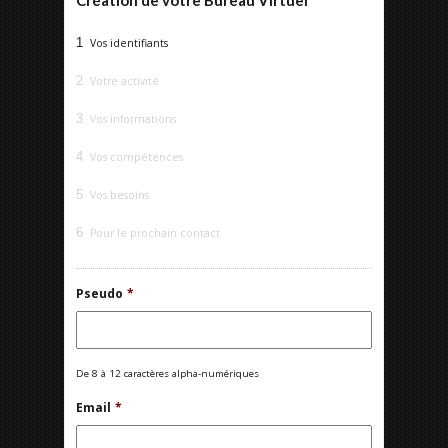
Création de votre Bureau Virtuel
1
Vos identifiants
2
Votre activité
3
Vos informations
4
Vos compétences
5
Vos besoins
6
Pour le prochain contact
Pseudo
*
De 8 à 12 caractères alpha-numériques
Email
*