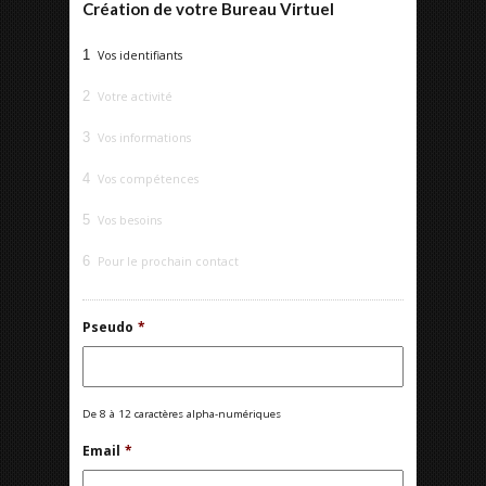
Création de votre Bureau Virtuel
1
Vos identifiants
2
Votre activité
3
Vos informations
4
Vos compétences
5
Vos besoins
6
Pour le prochain contact
Pseudo
*
De 8 à 12 caractères alpha-numériques
Email
*