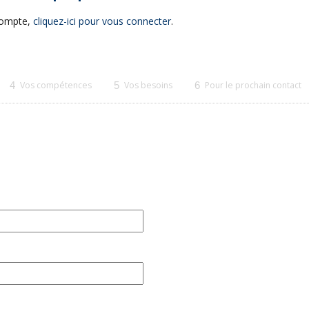
 compte,
cliquez-ici pour vous connecter
.
4
Vos compétences
5
Vos besoins
6
Pour le prochain contact