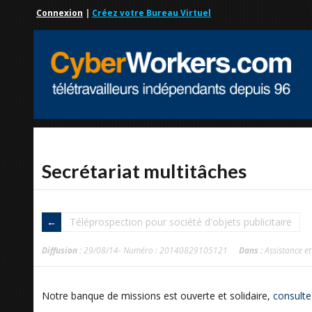
Connexion
|
Créez votre Bureau Virtuel
Secrétariat multitâches
Téléprospection pour société d'objets publicitaire
Diffusion :
29/08/14- Numéro : 20140829105121
Dans :
Assistance et
Notre banque de missions est ouverte et solidaire,
consulte