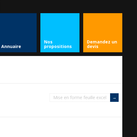
Nos
Demandez un
Annuaire
propositions
devis
Mise en forme feuille excel