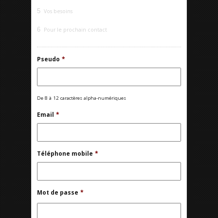
5
Vos besoins
6
Pour le prochain contact
Pseudo
*
De 8 à 12 caractères alpha-numériques
Email
*
Téléphone mobile
*
Mot de passe
*