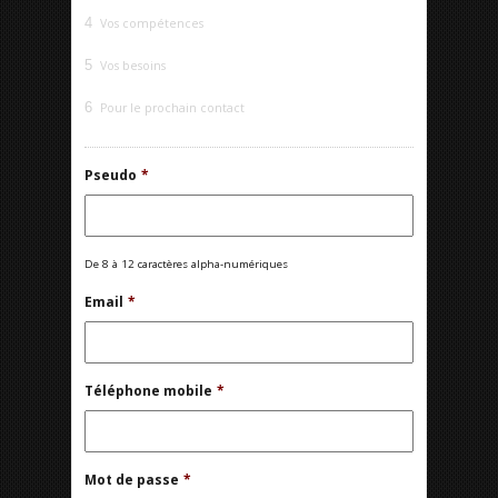
4
Vos compétences
5
Vos besoins
6
Pour le prochain contact
Pseudo
*
De 8 à 12 caractères alpha-numériques
Email
*
Téléphone mobile
*
Mot de passe
*