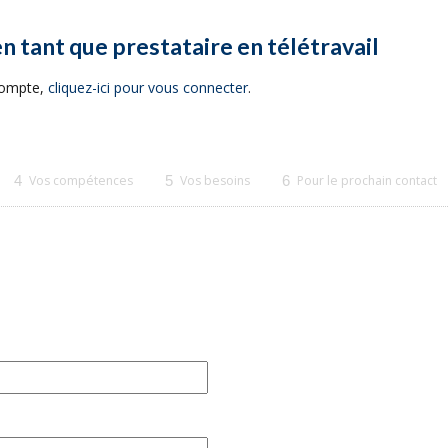
en tant que prestataire en télétravail
 compte,
cliquez-ici pour vous connecter
.
4
Vos compétences
5
Vos besoins
6
Pour le prochain contact