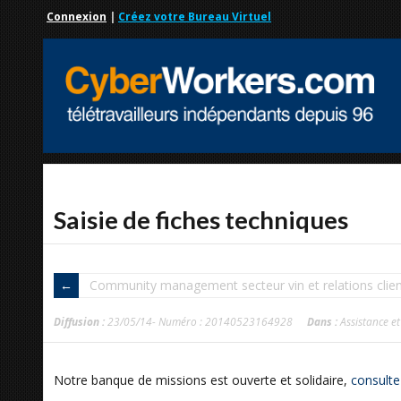
Connexion
|
Créez votre Bureau Virtuel
Saisie de fiches techniques
Community management secteur vin et relations clie
Diffusion :
23/05/14- Numéro : 20140523164928
Dans :
Assistance et
Notre banque de missions est ouverte et solidaire,
consulte