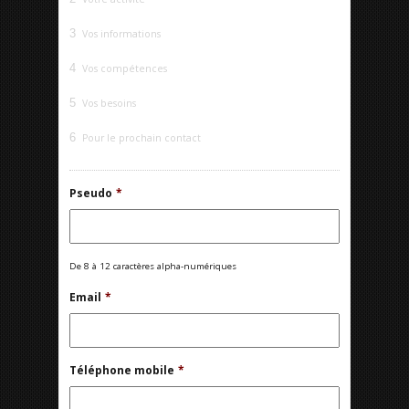
3
Vos informations
4
Vos compétences
5
Vos besoins
6
Pour le prochain contact
Pseudo
*
De 8 à 12 caractères alpha-numériques
Email
*
Téléphone mobile
*