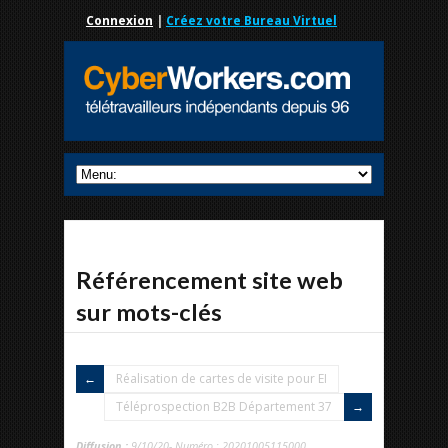
Connexion
|
Créez votre Bureau Virtuel
Référencement site web
sur mots-clés
Réalisation de cartes de visite pour EI
Téléprospection B2B Département 37
Diffusion :
9/10/20- Numéro : 20201005115000