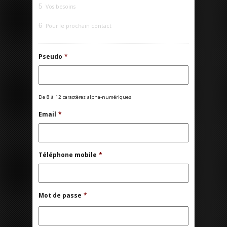
5
Vos besoins
6
Pour le prochain contact
Pseudo
*
De 8 à 12 caractères alpha-numériques
Email
*
Téléphone mobile
*
Mot de passe
*