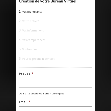
Création de votre Bureau Virtuel
1
Vos identifiants
2
Votre activité
3
Vos informations
4
Vos compétences
5
Vos besoins
6
Pour le prochain contact
Pseudo
*
De 8 à 12 caractères alpha-numériques
Email
*