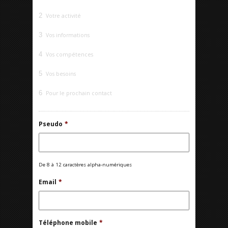
2
Votre activité
3
Vos informations
4
Vos compétences
5
Vos besoins
6
Pour le prochain contact
Pseudo
*
De 8 à 12 caractères alpha-numériques
Email
*
Téléphone mobile
*