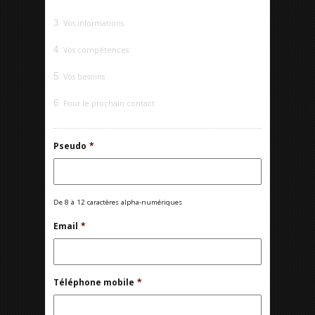
3
Vos informations
4
Vos compétences
5
Vos besoins
6
Pour le prochain contact
Pseudo
*
De 8 à 12 caractères alpha-numériques
Email
*
Téléphone mobile
*