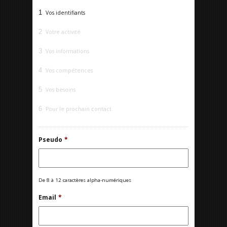
1
Vos identifiants
2
Votre activité
3
Vos informations
4
Vos compétences
5
Vos besoins
6
Pour le prochain contact
Pseudo
*
De 8 à 12 caractères alpha-numériques
Email
*