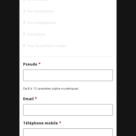
3
Vos informations
4
Vos compétences
5
Vos besoins
6
Pour le prochain contact
Pseudo
*
De 8 à 12 caractères alpha-numériques
Email
*
Téléphone mobile
*