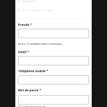
5
Vos besoins
6
Pour le prochain contact
Pseudo
*
De 8 à 12 caractères alpha-numériques
Email
*
Téléphone mobile
*
Mot de passe
*
Saisir le mot de passe