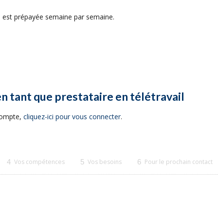
on est prépayée semaine par semaine.
en tant que prestataire en télétravail
 compte,
cliquez-ici pour vous connecter
.
4
Vos compétences
5
Vos besoins
6
Pour le prochain contact