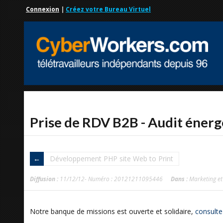
Connexion
|
Créez votre Bureau Virtuel
Prise de RDV B2B - Audit éner
Développement PHP site Web to Print
Diffusion :
11/12/12- Numéro : 20121211095446
Dans :
Marketing e
Notre banque de missions est ouverte et solidaire,
consulte