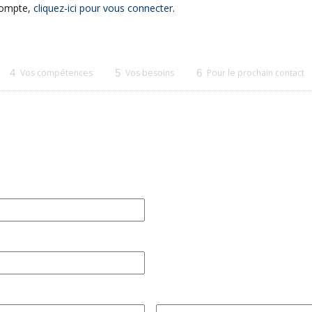
 compte,
cliquez-ici pour vous connecter
.
4
Vos compétences
5
Vos besoins
6
Pour le prochain contact