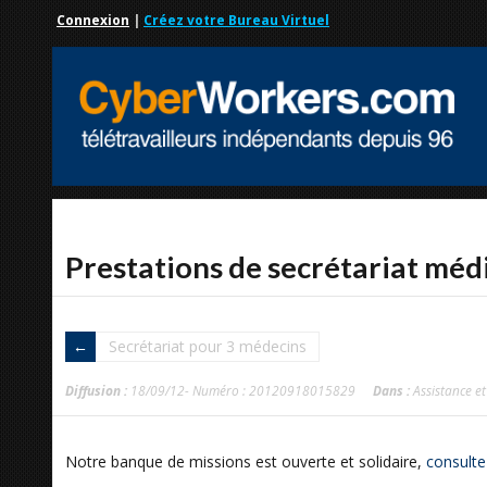
Connexion
|
Créez votre Bureau Virtuel
Prestations de secrétariat méd
Secrétariat pour 3 médecins
Diffusion :
18/09/12- Numéro : 20120918015829
Dans :
Assistance et
Notre banque de missions est ouverte et solidaire,
consulte