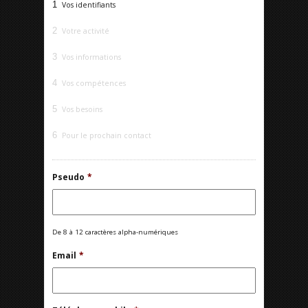
1
Vos identifiants
2
Votre activité
3
Vos informations
4
Vos compétences
5
Vos besoins
6
Pour le prochain contact
Pseudo
*
De 8 à 12 caractères alpha-numériques
Email
*