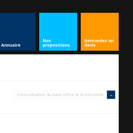
Nos
Demandez un
Annuaire
propositions
devis
Externalisation du back-office et la trésorerie