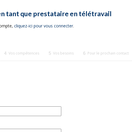
en tant que prestataire en télétravail
 compte,
cliquez-ici pour vous connecter
.
4
Vos compétences
5
Vos besoins
6
Pour le prochain contact