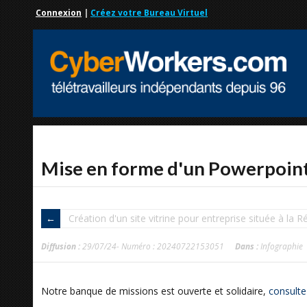
Connexion
|
Créez votre Bureau Virtuel
Mise en forme d'un Powerpoin
Création d'un site vitrine pour entreprise située à la 
Diffusion :
29/07/24- Numéro : 20240722153051
Dans :
Infographie
Notre banque de missions est ouverte et solidaire,
consulte