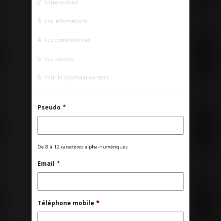
2
Votre activité
3
Vos informations
4
Vos compétences
5
Vos besoins
6
Pour le prochain contact
Pseudo
*
De 8 à 12 caractères alpha-numériques
Email
*
Téléphone mobile
*