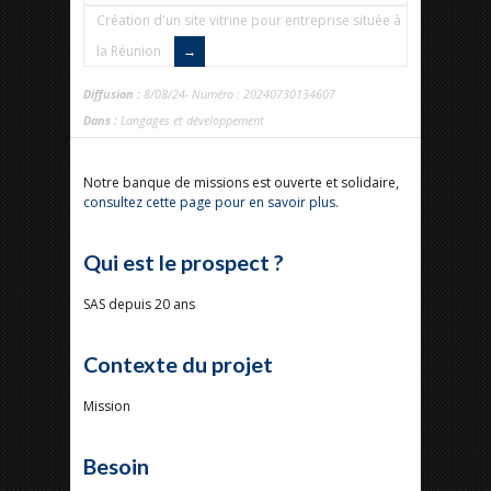
Création d'un site vitrine pour entreprise située à
la Réunion
Diffusion :
8/08/24- Numéro : 20240730134607
Dans :
Langages et développement
Notre banque de missions est ouverte et solidaire,
consultez cette page pour en savoir plus
.
Qui est le prospect ?
SAS depuis 20 ans
Contexte du projet
Mission
Besoin