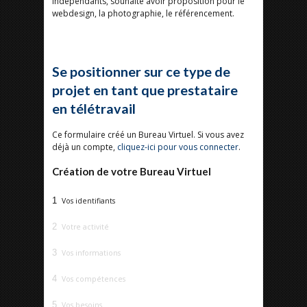
indépendants, souhaite avoir proposition pour le
webdesign, la photographie, le référencement.
Se positionner sur ce type de
projet en tant que prestataire
en télétravail
Ce formulaire créé un Bureau Virtuel. Si vous avez
déjà un compte,
cliquez-ici pour vous connecter
.
Création de votre Bureau Virtuel
1
Vos identifiants
2
Votre activité
3
Vos informations
4
Vos compétences
5
Vos besoins