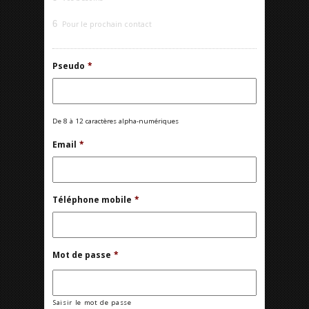
6
Pour le prochain contact
Pseudo
*
De 8 à 12 caractères alpha-numériques
Email
*
Téléphone mobile
*
Mot de passe
*
Saisir le mot de passe