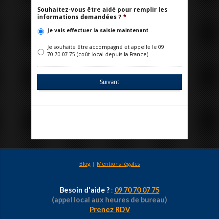
Souhaitez-vous être aidé pour remplir les
informations demandées ?
*
Je vais effectuer la saisie maintenant
Je souhaite être accompagné et appelle le 09
70 70 07 75 (coût local depuis la France)
Blog
|
Mentions légales
Besoin d'aide ?
:
09 70 70 07 75
(appel local aux heures de bureau)
Prenez RDV