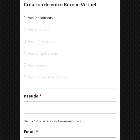
Création de votre Bureau Virtuel
1
Vos identifiants
2
Votre activité
3
Vos informations
4
Vos compétences
5
Vos besoins
6
Pour le prochain contact
Pseudo
*
De 8 à 12 caractères alpha-numériques
Email
*