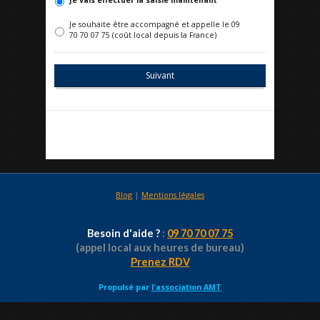
Je vais effectuer la saisie maintenant
Je souhaite être accompagné et appelle le 09
70 70 07 75 (coût local depuis la France)
Blog
|
Mentions légales
Besoin d'aide ?
:
09 70 70 07 75
(appel local aux heures de bureau)
Prenez RDV
Propulsé par
l'association AMT