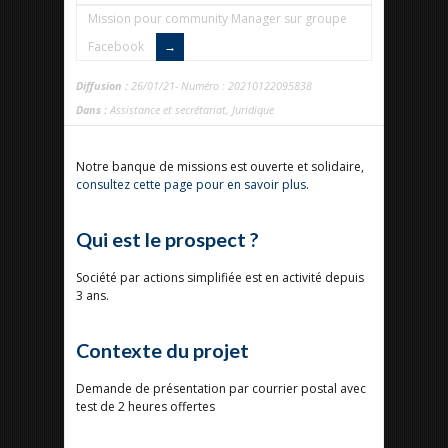
Mission pour community Manager sur groupe
Facebook
Diffusion :
26/01/21- Numéro : 20210122095838
Dans :
Assistance et secrétariat
,
Juridique
Notre banque de missions est ouverte et solidaire,
consultez cette page pour en savoir plus
.
Qui est le prospect ?
Société par actions simplifiée est en activité depuis
3 ans.
Contexte du projet
Demande de présentation par courrier postal avec
test de 2 heures offertes