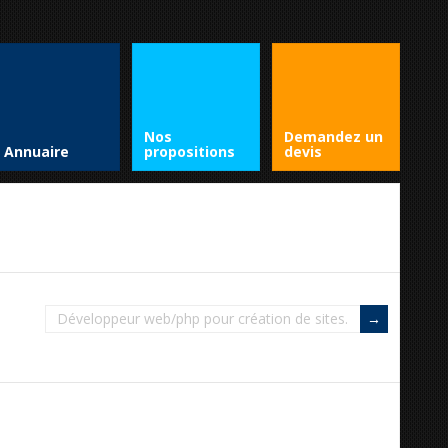
Nos
Demandez un
Annuaire
propositions
devis
Développeur web/php pour création de sites.