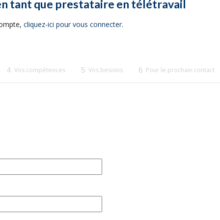
en tant que prestataire en télétravail
 compte,
cliquez-ici pour vous connecter
.
4
Vos compétences
5
Vos besoins
6
Pour le prochain contact