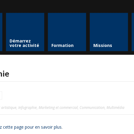
Démarrez
votre activité
Formation
Missions
hie
 artistique
,
Infographie
,
Marketing et commercial
,
Communication
,
Multimédia
z cette page pour en savoir plus
.