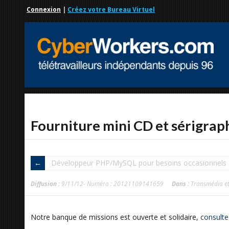
Connexion
|
Créez votre Bureau Virtuel
Fourniture mini CD et sérigrap
Développeur PHP/MySQL pour besoins occasionnels
Diffusion :
9/11/12- Numéro : 20121109141659
Dans :
Transmédia et
Notre banque de missions est ouverte et solidaire,
consulte