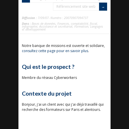
Référencement site web
Diffusion :
7/09/07- Numéro : 20070907094737
Dans :
Bases de données
,
Finances, comptabilité, fiscal
,
Infographie
,
Assistance et secrétariat
,
Formation
,
Langages
et développement
Notre banque de missions est ouverte et solidaire,
consultez cette page pour en savoir plus
.
Qui est le prospect ?
Membre du réseau Cyberworkers
Contexte du projet
Bonjour, j'ai un client avec qui j'ai déjà travaillé qui
recherche des formateurs sur Paris et alentours.