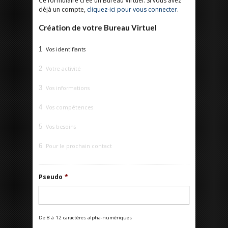
Ce formulaire créé un Bureau Virtuel. Si vous avez
déjà un compte,
cliquez-ici pour vous connecter
.
Création de votre Bureau Virtuel
1
Vos identifiants
2
Votre activité
3
Vos informations
4
Vos compétences
5
Vos besoins
6
Pour le prochain contact
Pseudo
*
De 8 à 12 caractères alpha-numériques