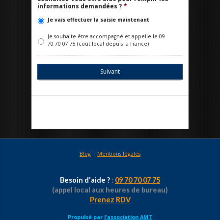
informations demandées ?
*
Je vais effectuer la saisie maintenant
Je souhaite être accompagné et appelle le 09
70 70 07 75 (coût local depuis la France)
Blog
|
Mentions légales
Besoin d'aide ?
:
09 70 70 07 75
(appel local aux heures de bureau)
Prenez RDV
Propulsé par
l'association AMT