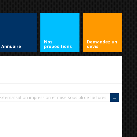
Nos
Demandez un
Annuaire
propositions
devis
Externalisation impression et mise sous pli de factures