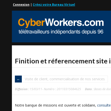
Connexion
|
Créez votre Bureau Virtuel
Finition et réferencement site 
Visite de client, commercialisation de nos services
Diffusion :
15/03/11- Numéro : 20110315084625
Dans :
Bases de do
Notre banque de missions est ouverte et solidaire,
consulte