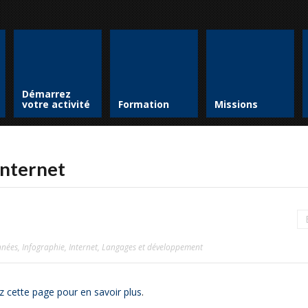
Démarrez
votre activité
Formation
Missions
internet
nnées
,
Infographie
,
Internet
,
Langages et développement
z cette page pour en savoir plus
.