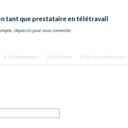
en tant que prestataire en télétravail
 compte,
cliquez-ici pour vous connecter
.
4
Vos compétences
5
Vos besoins
6
Pour le prochain contact