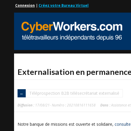
Connexion
|
Créez votre Bureau Virtuel
Externalisation en permanence
Téléprospection B2B télésecrétariat externalisé
Diffusion :
17/08/21- Numéro : 20210816111658
Dans :
Assistance et
Notre banque de missions est ouverte et solidaire,
consulte