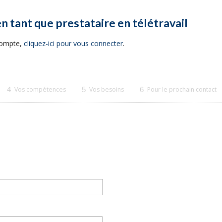
en tant que prestataire en télétravail
 compte,
cliquez-ici pour vous connecter
.
4
Vos compétences
5
Vos besoins
6
Pour le prochain contact