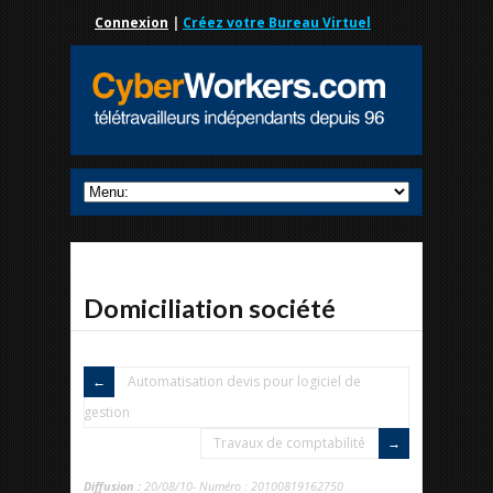
Connexion
|
Créez votre Bureau Virtuel
Domiciliation société
Automatisation devis pour logiciel de
gestion
Travaux de comptabilité
Diffusion :
20/08/10- Numéro : 20100819162750