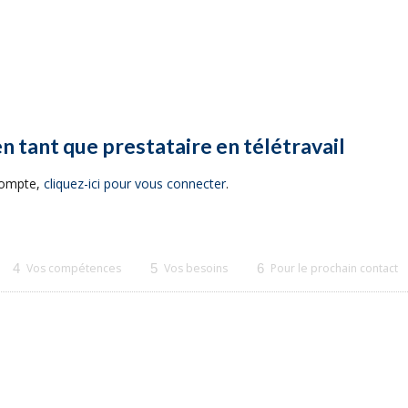
en tant que prestataire en télétravail
 compte,
cliquez-ici pour vous connecter
.
4
Vos compétences
5
Vos besoins
6
Pour le prochain contact