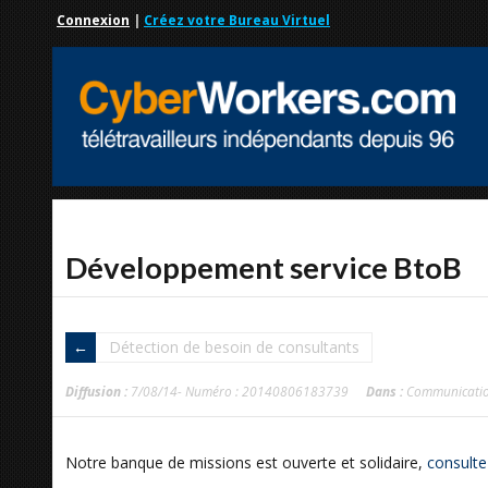
Connexion
|
Créez votre Bureau Virtuel
Développement service BtoB
Détection de besoin de consultants
Diffusion :
7/08/14- Numéro : 20140806183739
Dans :
Communicati
Notre banque de missions est ouverte et solidaire,
consulte