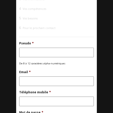
4
Vos compétences
5
Vos besoins
6
Pour le prochain contact
Pseudo
*
De 8 à 12 caractères alpha-numériques
Email
*
Téléphone mobile
*
Mot de passe
*