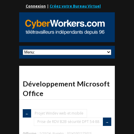
Connexion
|
Créez votre Bureau Virtuel
Développement Microsoft
Office
Projet Windev web et mobile
Prise de RDV B2B sécurité DPT 54-88
Diffusion :
1/10/14- Numéro : 20141001175015