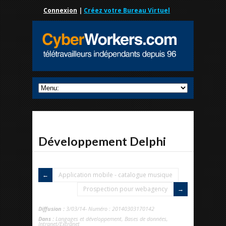
Connexion
|
Créez votre Bureau Virtuel
Développement Delphi
Application mobile - catalogue musique
Prospection pour webagency
Diffusion :
3/03/14- Numéro : 20140303170142
Dans :
Langages et développement
,
Bases de données
,
Intranet/Extranet