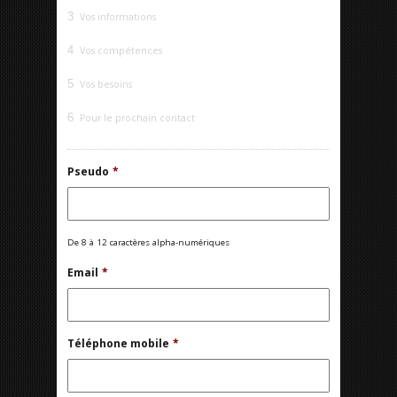
3
Vos informations
4
Vos compétences
5
Vos besoins
6
Pour le prochain contact
Pseudo
*
De 8 à 12 caractères alpha-numériques
Email
*
Téléphone mobile
*