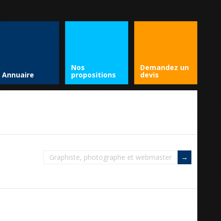
Nos
Demandez un
Annuaire
propositions
devis
Graphiste, photographe et webmaster