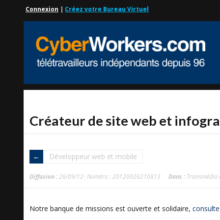
Connexion
|
Créez votre Bureau Virtuel
Créateur de site web et infogr
Développeur web et mobile
Diffusion :
26/09/12- Numéro : 20120926210813
Dans :
Transmédia e
Notre banque de missions est ouverte et solidaire,
consulte