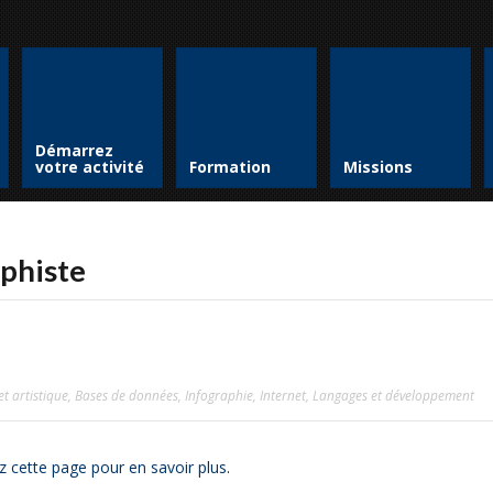
Démarrez
votre activité
Formation
Missions
aphiste
t artistique
,
Bases de données
,
Infographie
,
Internet
,
Langages et développement
z cette page pour en savoir plus
.