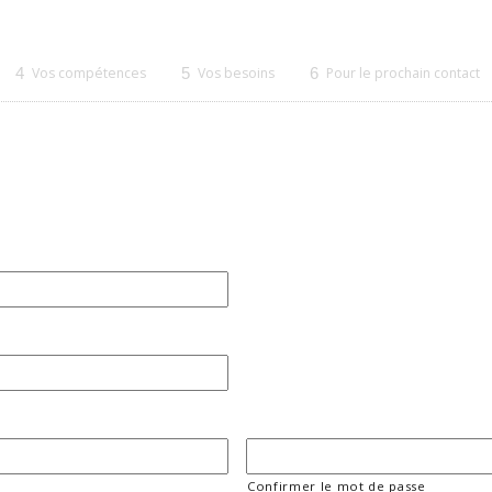
4
Vos compétences
5
Vos besoins
6
Pour le prochain contact
Confirmer le mot de passe