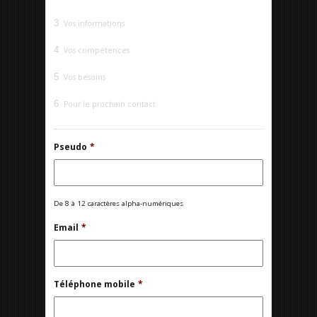
3
Vos informations
4
Vos compétences
5
Vos besoins
6
Pour le prochain contact
Pseudo
*
De 8 à 12 caractères alpha-numériques
Email
*
Téléphone mobile
*