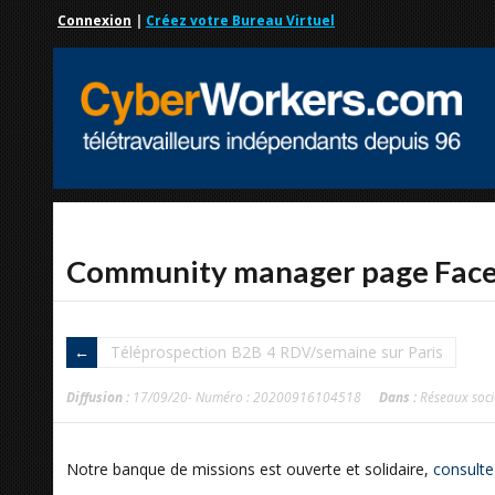
Connexion
|
Créez votre Bureau Virtuel
Community manager page Faceb
Téléprospection B2B 4 RDV/semaine sur Paris
Diffusion :
17/09/20- Numéro : 20200916104518
Dans :
Réseaux soc
Notre banque de missions est ouverte et solidaire,
consulte