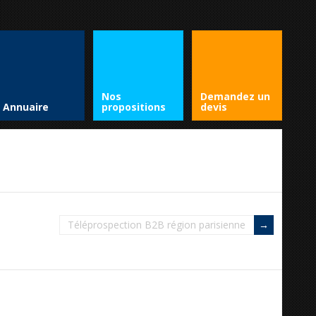
Nos
Demandez un
Annuaire
propositions
devis
Téléprospection B2B région parisienne