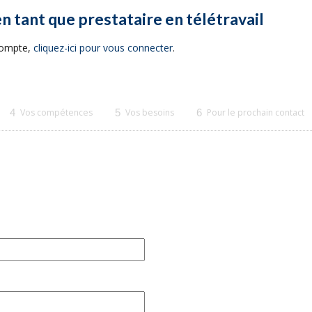
en tant que prestataire en télétravail
 compte,
cliquez-ici pour vous connecter
.
4
Vos compétences
5
Vos besoins
6
Pour le prochain contact