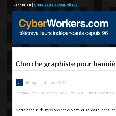
Connexion
|
Créez votre Bureau Virtuel
Cherche graphiste pour banniè
Réception d'appel 19-22h
Diffusion :
20/02/14- Numéro : 20140220120603
Dans :
Multimédia
,
Notre banque de missions est ouverte et solidaire,
consulte