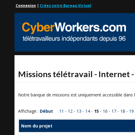
Connexion
|
Créez votre Bureau Virtuel
Missions télétravail - Internet 
Notre banque de missions est uniquement accessible dans l
Affichage :
Début
11
-
12
-
13
-
14
-
15
-
16
-
17
-
18
-
19
Nom du projet