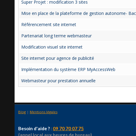
Super Projet : modification 3 sites
Mise en place de la plateforme de gestion autonome- Bac
Référencement site internet
Partenariat long terme webmasteur
Modification visuel site internet
Site internet pour agence de publicité
Implémentation du système ERP MyAccessWeb
Webmasteur pour prestation annuelle
Blog
|
Mentions légales
Besoin d'aide ?
:
09 70 70 07 75
(appel local aux heures de bureau)