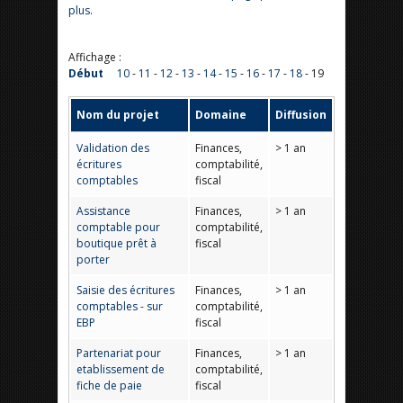
plus
.
Affichage :
Début
10
-
11
-
12
-
13
-
14
-
15
-
16
-
17
-
18
- 19
Nom du projet
Domaine
Diffusion
Validation des
Finances,
> 1 an
écritures
comptabilité,
comptables
fiscal
Assistance
Finances,
> 1 an
comptable pour
comptabilité,
boutique prêt à
fiscal
porter
Saisie des écritures
Finances,
> 1 an
comptables - sur
comptabilité,
EBP
fiscal
Partenariat pour
Finances,
> 1 an
etablissement de
comptabilité,
fiche de paie
fiscal