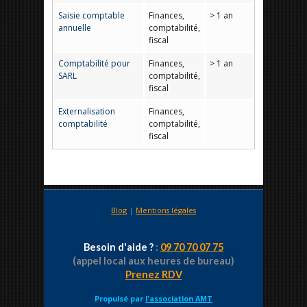
Saisie comptable
Finances,
> 1 an
annuelle
comptabilité,
fiscal
Comptabilité pour
Finances,
> 1 an
SARL
comptabilité,
fiscal
Externalisation
Finances,
comptabilité
comptabilité,
fiscal
Blog
|
Mentions légales
Besoin d'aide ?
:
09 70 70 07 75
(appel local aux heures de bureau)
Prenez RDV
Propulsé par
l'association AMT