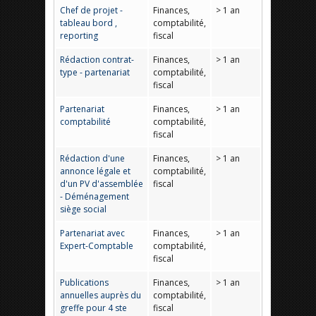
Chef de projet -
Finances,
> 1 an
tableau bord ,
comptabilité,
reporting
fiscal
Rédaction contrat-
Finances,
> 1 an
type - partenariat
comptabilité,
fiscal
Partenariat
Finances,
> 1 an
comptabilité
comptabilité,
fiscal
Rédaction d'une
Finances,
> 1 an
annonce légale et
comptabilité,
d'un PV d'assemblée
fiscal
- Déménagement
siège social
Partenariat avec
Finances,
> 1 an
Expert-Comptable
comptabilité,
fiscal
Publications
Finances,
> 1 an
annuelles auprès du
comptabilité,
greffe pour 4 ste
fiscal