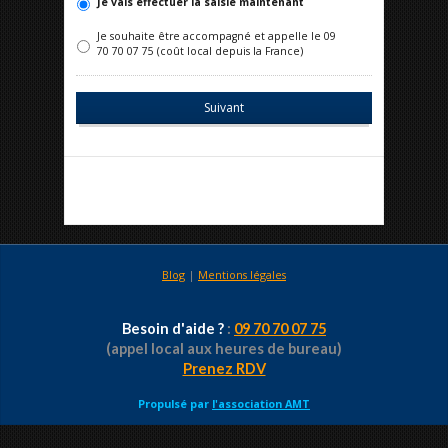
Je vais effectuer la saisie maintenant
Je souhaite être accompagné et appelle le 09
70 70 07 75 (coût local depuis la France)
Blog
|
Mentions légales
Besoin d'aide ?
:
09 70 70 07 75
(appel local aux heures de bureau)
Prenez RDV
Propulsé par
l'association AMT