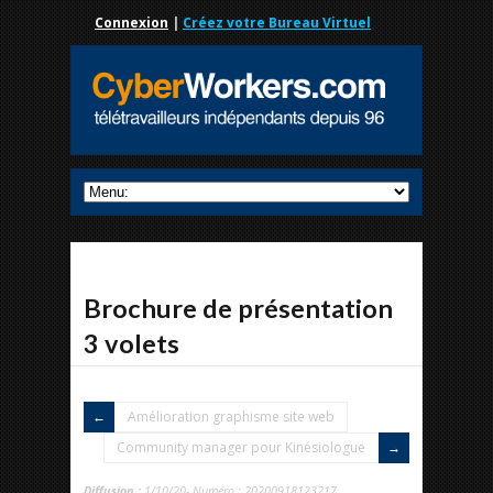
Connexion
|
Créez votre Bureau Virtuel
Brochure de présentation
3 volets
Amélioration graphisme site web
Community manager pour Kinésiologue
Diffusion :
1/10/20- Numéro : 20200918123217