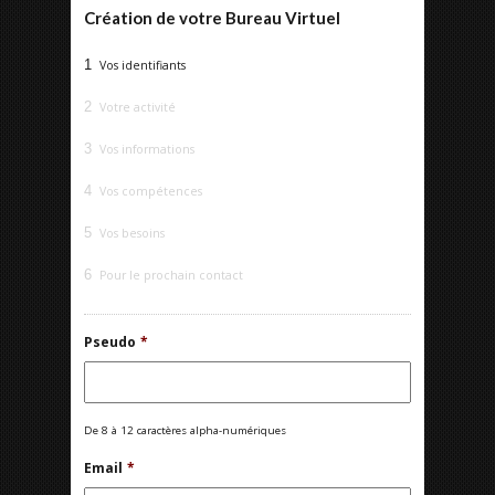
Création de votre Bureau Virtuel
1
Vos identifiants
2
Votre activité
3
Vos informations
4
Vos compétences
5
Vos besoins
6
Pour le prochain contact
Pseudo
*
De 8 à 12 caractères alpha-numériques
Email
*