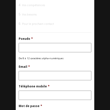
4
Vos compétences
5
Vos besoins
6
Pour le prochain contact
Pseudo
*
De 8 à 12 caractères alpha-numériques
Email
*
Téléphone mobile
*
Mot de passe
*