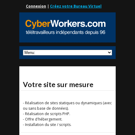
Connexion
|
Créez votre Bureau Virtuel
Votre site sur mesure
- Réalisation de sites statiques ou dynamiques (avec
ou sans base de données).
- Réalisation de scripts PHP.
- Offre d'hébergement.
- Installation du site / scripts.