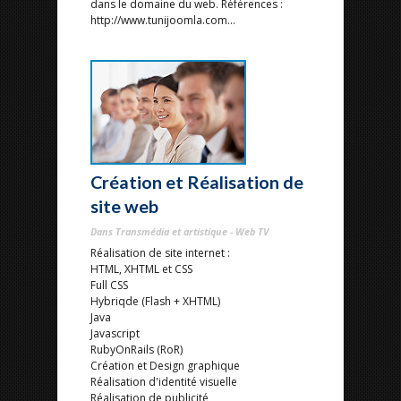
dans le domaine du web. Références :
http://www.tunijoomla.com...
Création et Réalisation de
site web
Dans Transmédia et artistique - Web TV
Réalisation de site internet :
HTML, XHTML et CSS
Full CSS
Hybriqde (Flash + XHTML)
Java
Javascript
RubyOnRails (RoR)
Création et Design graphique
Réalisation d'identité visuelle
Réalisation de publicité