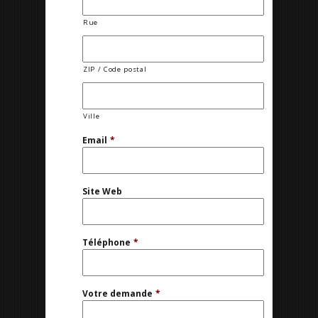
Rue
ZIP / Code postal
Ville
Email
*
Site Web
Téléphone
*
Votre demande
*