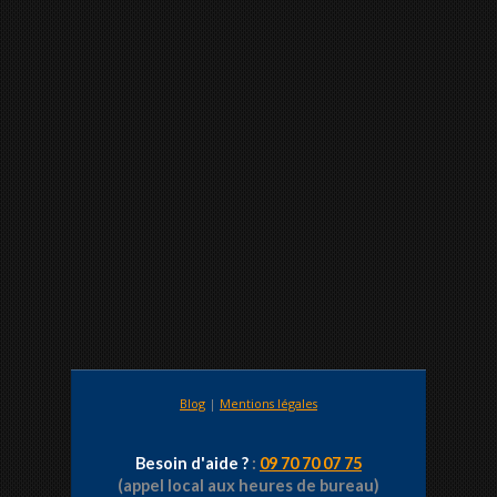
Blog
|
Mentions légales
Besoin d'aide ?
:
09 70 70 07 75
(appel local aux heures de bureau)