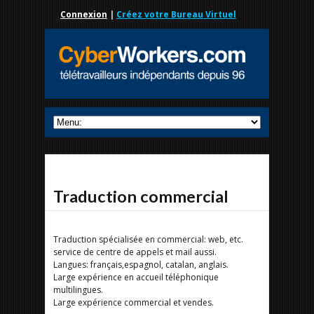
Connexion
|
Créez votre Bureau Virtuel
Traduction commercial
Traduction spécialisée en commercial: web, etc.
service de centre de appels et mail aussi.
Langues: français,espagnol, catalan, anglais.
Large expérience en accueil téléphonique
multilingues.
Large expérience commercial et vendes.