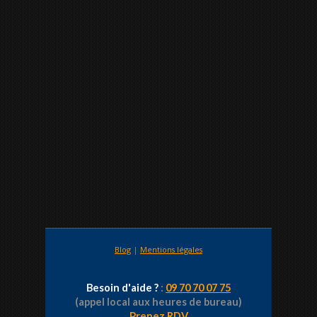
Blog
|
Mentions légales
Besoin d'aide ?
:
09 70 70 07 75
(appel local aux heures de bureau)
Prenez RDV