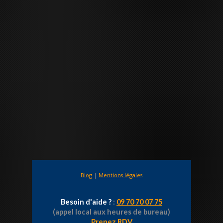
Blog
|
Mentions légales
Besoin d'aide ?
:
09 70 70 07 75
(appel local aux heures de bureau)
Prenez RDV