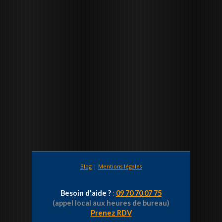
Blog
|
Mentions légales
Besoin d'aide ?
:
09 70 70 07 75
(appel local aux heures de bureau)
Prenez RDV