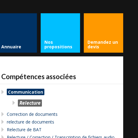
Nos
Demandez un
Annuaire
propositions
devis
Compétences associées
Communication
Relecture
Correction de documents
relecture de documents
Relecture de BAT
Relecture / Correction / Transcription de fichiers audio